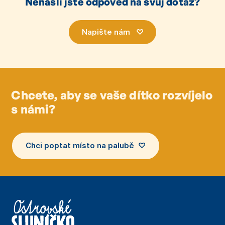
Nenašli jste odpověď na svůj dotaz?
Napište nám ♡
Napište nám ♡
Chcete, aby se vaše dítko rozvíjelo
s námi?
Chci poptat místo na palubě ♡
Chci poptat místo na palubě ♡