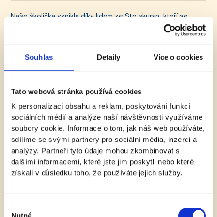
Naše školička vznikla díky lidem ze Sto skupin, kteří se
snaží zlepšit předškolní vzdělávání v Česku a věří, že péče
o nejmenší, o naši budoucí generaci, jde dělat lépe.
S dětmi jednáme s respektem – jako se sobě rovnými,
Souhlas
Detaily
Více o cookies
nepoužíváme autoritativní formu komunikace, ale jdeme
příkladem a vysvětlujeme. Všichni z pedagogického týmu
děti milují a v jejich vzdělávání nachází smysl života, to tvoří
Tato webová stránka používá cookies
unikání prostředí založené na důvěře mezi dětmi, rodiči
K personalizaci obsahu a reklam, poskytování funkcí
a školičkou.
sociálních médií a analýze naší návštěvnosti využíváme
Více si o našich hodnotách
můžete přečíst tady
.
soubory cookie. Informace o tom, jak náš web používáte,
sdílíme se svými partnery pro sociální média, inzerci a
analýzy. Partneři tyto údaje mohou zkombinovat s
Mohu zapsat dcerku i během roku? A máte
dalšími informacemi, které jste jim poskytli nebo které
otevřeno i přes prázdniny?
získali v důsledku toho, že používáte jejich služby.
Ano. Zápis máme otevřený celoročně
a
fungujeme
i během letních měsíců (mimo 14 denní dovolené
Výběr
během léta).
Harmonogram roku
najdete tady
.
Nutné