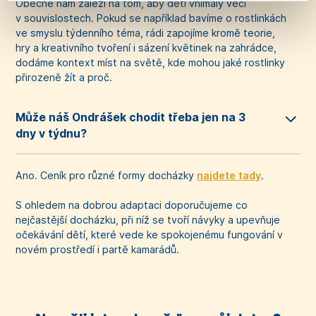
Obecně nám záleží na tom, aby děti vnímaly věci
v souvislostech. Pokud se například bavíme o rostlinkách
ve smyslu týdenního téma, rádi zapojíme kromě teorie,
hry a kreativního tvoření i sázení květinek na zahrádce,
dodáme kontext míst na světě, kde mohou jaké rostlinky
přirozeně žít a proč.
Může náš Ondrášek chodit třeba jen na 3
dny v týdnu?
Ano. Ceník pro různé formy docházky
najdete tady
.
S ohledem na dobrou adaptaci doporučujeme co
nejčastější docházku, při níž se tvoří návyky a upevňuje
očekávání dětí, které vede ke spokojenému fungování v
novém prostředí i partě kamarádů.