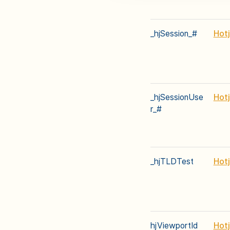
_hjSession_#
Hotj
_hjSessionUse
Hotj
r_#
_hjTLDTest
Hotj
hjViewportId
Hotj