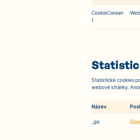
CookieConsen
Web
t
Statisti
Statistické cookies p
webové stránky. Anony
Název
Pos
_ga
Goo