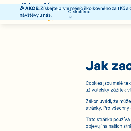
🎉 AKCE:
Získejte první měsíc školkovného za 1 Kč a 
O školičce
Ceník
Letní 
návštěvy u nás.
Jak za
Cookies jsou malé te
uživatelský zážitek ví
Zákon uvádí, že může
stránky. Pro všechny 
Tato stránka používá 
objevují na našich str