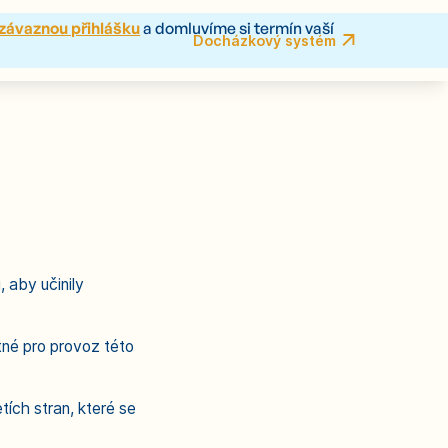
závaznou přihlášku
a domluvíme si termín vaší
Docházkový systém
Docházkový systém
 aby učinily
né pro provoz této
ích stran, které se