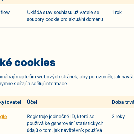
flow
Ukládá stav souhlasu uživatele se
1 rok
soubory cookie pro aktuální doménu
cké cookies
omáhají majitelům webových stránek, aby porozuměli, jak návště
mně sbírají a sdělují informace.
kytovatel
Účel
Doba trvá
gle
Registruje jedinečné ID, které se
2 roky
používá ke generování statistických
údajů o tom, jak návštěvník používá