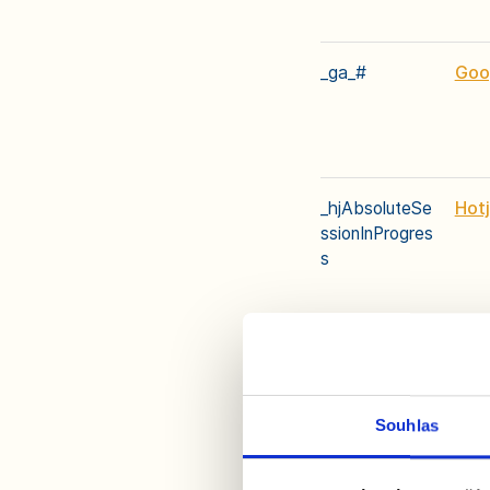
_ga_#
Goo
_hjAbsoluteSe
Hotj
ssionInProgres
s
_hjFirstSeen
Hotj
Souhlas