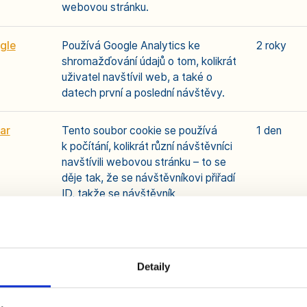
webovou stránku.
gle
Používá Google Analytics ke
2 roky
shromažďování údajů o tom, kolikrát
uživatel navštívil web, a také o
datech první a poslední návštěvy.
ar
Tento soubor cookie se používá
1 den
k počítání, kolikrát různí návštěvníci
navštívili webovou stránku – to se
děje tak, že se návštěvníkovi přiřadí
ID, takže se návštěvník
nezaregistruje dvakrát.
ar
Tento soubor cookie se používá
1 den
k určení, zda návštěvník již navštívil
Detaily
webovou stránku, nebo zda se jedná
o nového návštěvníka webu.