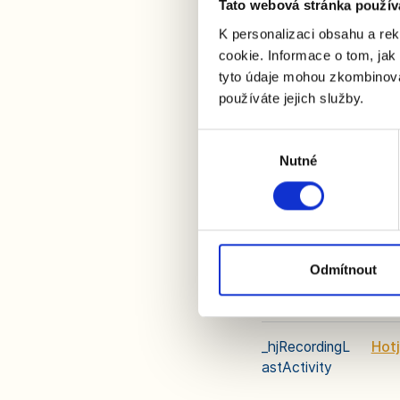
Tato webová stránka použív
_hjIncludedInP
Hotj
K personalizaci obsahu a re
ageviewSampl
cookie. Informace o tom, jak
e
tyto údaje mohou zkombinovat
používáte jejich služby.
_hjIncludedInS
Hotj
Výběr
essionSample_
Nutné
souhlasu
#
_hjRecordingE
Hotj
nabled
Odmítnout
_hjRecordingL
Hotj
astActivity