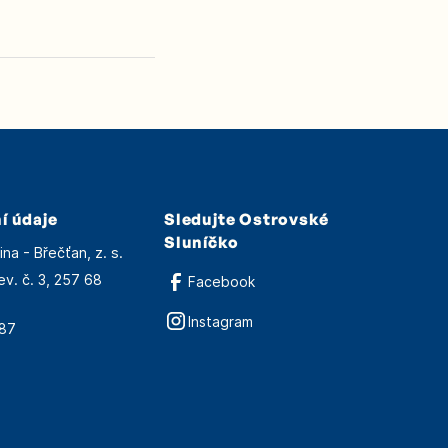
í údaje
Sledujte Ostrovské
Sluníčko
na - Břečťan, z. s.
ev. č. 3, 257 68
Facebook
Instagram
387