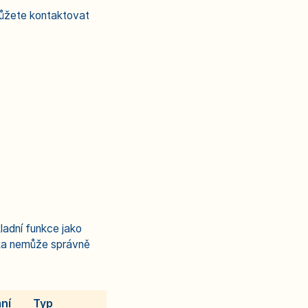
můžete kontaktovat
adní funkce jako
ka nemůže správně
ní
Typ