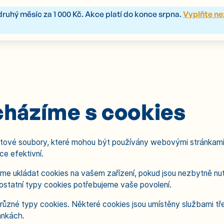
druhý měsíc za 1 000 Kč. Akce platí do konce srpna.
Vyplňte ne
školička ☀️
Kontakt
Zápis do školičky
ZÁPIS OTEVŘEN
cházíme s cookies
xtové soubory, které mohou být používány webovými stránkami,
ce efektivní.
me ukládat cookies na vašem zařízení, pokud jsou nezbytně nut
ostatní typy cookies potřebujeme vaše povolení.
různé typy cookies. Některé cookies jsou umístěny službami třet
ánkách.