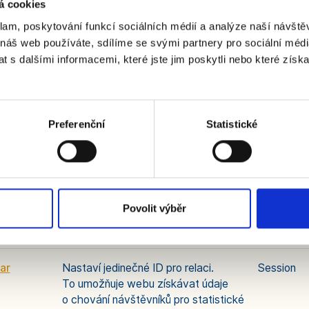
á cookies
ar
Používá se ke zjištění, zda jsou
1 den
klam, poskytování funkcí sociálních médií a analýze naší návšt
uživatelská navigace a interakce
 náš web používáte, sdílíme se svými partnery pro sociální média
zahrnuty do analýzy dat webu.
 s dalšími informacemi, které jste jim poskytli nebo které získa
ar
Registruje údaje o chování
1 den
návštěvníků webu. Používá se
Preferenční
Statistické
pro interní analýzu a optimalizaci
webových stránek.
ar
Shromažďuje údaje o navigaci
Session
a chování uživatele na webu. Ten
Povolit výběr
slouží k sestavování statistických
reportů a heatmap pro majitele webu.
ar
Nastaví jedinečné ID pro relaci.
Session
To umožňuje webu získávat údaje
o chování návštěvníků pro statistické